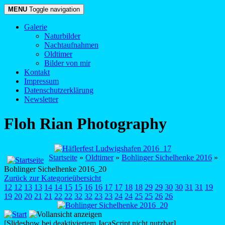
MENU
Toggle navigation
Galerie
Naturbilder
Nachtaufnahmen
Oldtimer
Bilder von mir
Kontakt
Impressum
Datenschutzerklärung
Newsletter
Floh Rian Photography
Startseite
»
Oldtimer
»
Bohlinger Sichelhenke 2016
»
Bohlinger Sichelhenke 2016_20
Zurück zur Kategorieübersicht
12
12
13
13
14
14
15
15
16
16
17
17
18
18
29
29
30
30
31
31
19
19
20
20
21
21
22
22
32
32
23
23
24
24
25
25
26
26
[Slideshow bei deaktiviertem JacaScript nicht nutzbar]