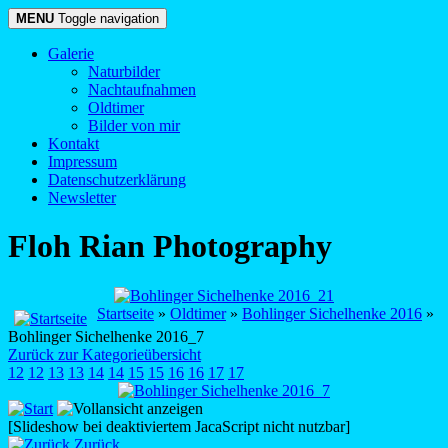
MENU
Toggle navigation
Galerie
Naturbilder
Nachtaufnahmen
Oldtimer
Bilder von mir
Kontakt
Impressum
Datenschutzerklärung
Newsletter
Floh Rian Photography
Startseite
»
Oldtimer
»
Bohlinger Sichelhenke 2016
»
Bohlinger Sichelhenke 2016_7
Zurück zur Kategorieübersicht
12
12
13
13
14
14
15
15
16
16
17
17
[Slideshow bei deaktiviertem JacaScript nicht nutzbar]
Zurück